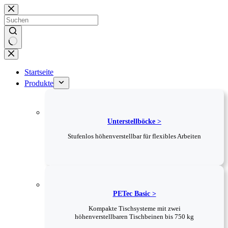
Zum
Inhalt
springen
Keine
Ergebnisse
Startseite
Produkte
Unterstellböcke >
Stufenlos höhenverstellbar für flexibles Arbeiten
PETec Basic >
Kompakte Tischsysteme mit zwei
höhenverstellbaren Tischbeinen bis 750 kg