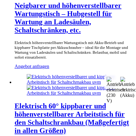
Neigbarer und höhenverstellbarer
Wartungstisch – Hubgestell für
Wartung an Ladesäulen,
Schaltschränken, etc.
Elektrisch höhenverstellbarer Wartungstisch mit Akku-Betrieb und
kippbarer Tischplatte per Akkuschrauber – ideal für die Montage und
Wartung von Ladesäulen und Schaltschränken. Belastbar, mobil und
sofort einsatzbereit.
Dieses
Angebot anfragen
Produkt
weist
mehrere
Varianten
auf.
Die
Optionen
Elektrisch 60° kippbarer und
können
höhenverstellbarer Arbeitstisch für
auf
der
den Schaltschrankbau (Maßgefertigt
Produktseite
in allen Größen)
gewählt