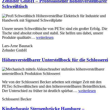
Zehnder GmbH – Professioneller höhenverstellbarer
auf.
Schweißtisch
Die
Optionen
können
auf
der
Produktseite
Unsere neuen Schweißtische von PETec sind ein großer Erfolg. Die
gewählt
Tische sind absolut robust und stabil. Sie helfen uns dabei, unsere
werden
„Zehnder
Produkte qualitativ…
weiterlesen
GmbH
Lars-Arne Baunack
–
Zehnder GmbH
Professioneller
höhenverstellbarer
Höhenverstellbarer Unterstellbock für die Schlosserei
Schweißtisch“
Wir von der Schlosserei Becker arbeiten seit einiger Zeit mit den
PETec-Schweißtischen und den höhenverstellbaren Beistellböcken.
„Höhenve
Der Unterschied zu früher ist deutlich spürbar.…
weiterlesen
Unterste
Schlosserei Becker
für
die
Kinderhospiz Sternenbrücke Hamburg –
Schlosser