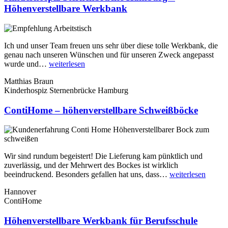
Höhenverstellbare Werkbank
Ich und unser Team freuen uns sehr über diese tolle Werkbank, die
genau nach unseren Wünschen und für unseren Zweck angepasst
„Kinderhospiz
wurde und…
weiterlesen
Sternenbrücke
Matthias Braun
Hamburg
Kinderhospiz Sternenbrücke Hamburg
–
Höhenverstellbare
ContiHome – höhenverstellbare Schweißböcke
Werkbank“
Wir sind rundum begeistert! Die Lieferung kam pünktlich und
zuverlässig, und der Mehrwert des Bockes ist wirklich
„Cont
beeindruckend. Besonders gefallen hat uns, dass…
weiterlesen
–
Hannover
höhenv
ContiHome
Schwe
Höhenverstellbare Werkbank für Berufsschule