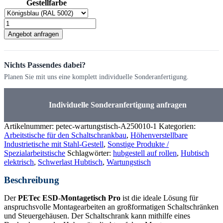
Gestellfarbe
ESD-
Montagetisch
Angebot anfragen
-
höhenverstellbarer
Montagewagen
Nichts Passendes dabei?
mit
Kippfunktion
Planen Sie mit uns eine komplett individuelle Sonderanfertigung.
für
großformatige
Schaltschränke
Individuelle Sonderanfertigung anfragen
Menge
Artikelnummer:
petec-wartungstisch-A250010-1
Kategorien:
Arbeitstische für den Schaltschrankbau
,
Höhenverstellbare
Industrietische mit Stahl-Gestell
,
Sonstige Produkte /
Spezialarbeitstische
Schlagwörter:
hubgestell auf rollen
,
Hubtisch
elektrisch
,
Schwerlast Hubtisch
,
Wartungstisch
Beschreibung
Der
PETec ESD-Montagetisch Pro
ist die ideale Lösung für
anspruchsvolle Montagearbeiten an großformatigen Schaltschränken
und Steuergehäusen. Der Schaltschrank kann mithilfe eines