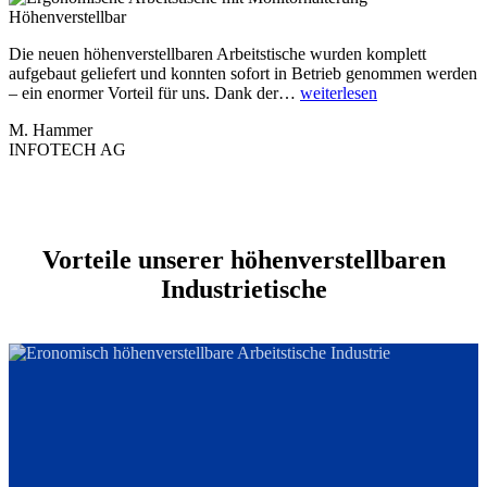
Die neuen höhenverstellbaren Arbeitstische wurden komplett
aufgebaut geliefert und konnten sofort in Betrieb genommen werden
„Ergonomische
– ein enormer Vorteil für uns. Dank der…
weiterlesen
und
M. Hammer
flexible
INFOTECH AG
Arbeitstische
mit
Monitorhalteru
Vorteile unserer höhenverstellbaren
Industrietische