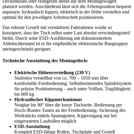
Deckenkrans oder Hubgeräts direkt auf dem Montagewagen
platziert werden. Anschließend lässt sich die Arbeitsposition bequem
anpassen: hydraulisch kippen, elektrisch in der Höhe verstellen und
optimal für den jeweiligen Arbeitsschritt positionieren.
Das robuste Gestell mit verstärktem Fahrrahmen wurde so
konzipiert, dass der Tisch selbst unter Last absolut verwindungssteif
bleibt. Durch seine ESD-Ausführung mit dokumentiertem
Ableitwiderstand ist er für empfindliche elektronische Baugruppen
uneingeschränkt geeignet.
Technische Ausstattung des Montagetisch:
Elektrische Höhenverstellung (230 V)
Stufenlos verstellbar von ca. 700 – 1050 mm über
komfortable Fernbedienung. Selbsthemmendes Spindelsystem
für präzise Positionierung – auch unter Volllast, Tragfähigkeit:
bis 600 kg
Hydraulischer Kippmechanismus
Neigbar bis 90° über die kurze Tischseite. Bedienung per
Hoch-/Runter-Tasten an der Fernbedienung. Sicherung des
Werkstücks mittels Spanngurten. Kippvorgang nur bei
eingerasteten Laufrollen möglich
ESD-Ausstattung
Komplett ESD-fähige Rollen, Tischplatte und Gestell