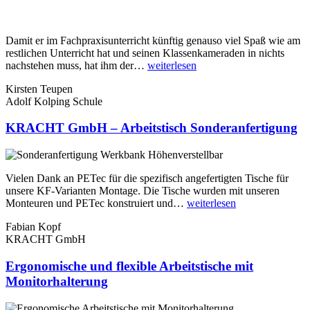
Damit er im Fachpraxisunterricht künftig genauso viel Spaß wie am
restlichen Unterricht hat und seinen Klassenkameraden in nichts
„Höhenverstellbare
nachstehen muss, hat ihm der…
weiterlesen
Werkbank
Kirsten Teupen
für
Adolf Kolping Schule
Berufsschule“
KRACHT GmbH – Arbeitstisch Sonderanfertigung
Vielen Dank an PETec für die spezifisch angefertigten Tische für
unsere KF-Varianten Montage. Die Tische wurden mit unseren
„KRACHT
Monteuren und PETec konstruiert und…
weiterlesen
GmbH
Fabian Kopf
–
KRACHT GmbH
Arbeitstisch
Sonderanfertigu
Ergonomische und flexible Arbeitstische mit
Monitorhalterung