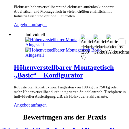
werden
Elektrisch höhenverstellbarer und elektrisch stufenlos kippbarer
Arbeitstisch und Montagetisch in vielen Größen erhältlich, mit
Industriefüßen und optional Laufrollen
Dieses
Angebot anfragen
Produkt
Individuell
weist
mehrere
+1
Varianten
auf.
Die
Optionen
können
Höhenverstellbarer Montagetisch
auf
„Basic“ – Konfigurator
der
Produktseite
gewählt
Robuste Stahlkonstruktion. Traglasten von 100 kg bis 750 kg oder
werden
mehr. Höhenverstellbar durch integrierten Spindelantrieb. Tischplatte in
individueller Ausfertigung, z.B. als Holz- oder Stahlvariante.
Dieses
Angebot anfragen
Produkt
weist
Bewertungen aus der Praxis
mehrere
Varianten